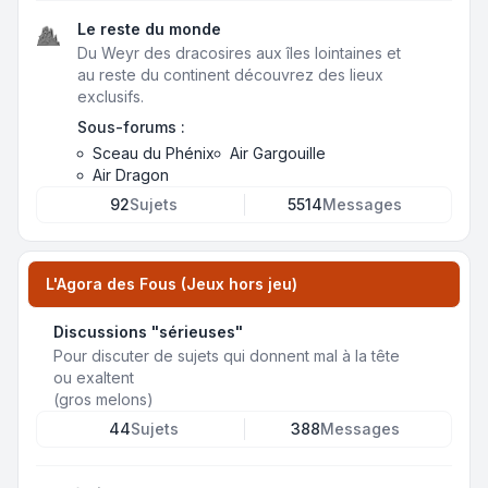
Le reste du monde
Du Weyr des dracosires aux îles lointaines et
au reste du continent découvrez des lieux
exclusifs.
Sous-forums :
Sceau du Phénix
Air Gargouille
Air Dragon
92
Sujets
5514
Messages
L'Agora des Fous (Jeux hors jeu)
Discussions "sérieuses"
Pour discuter de sujets qui donnent mal à la tête
ou exaltent
(gros melons)
44
Sujets
388
Messages