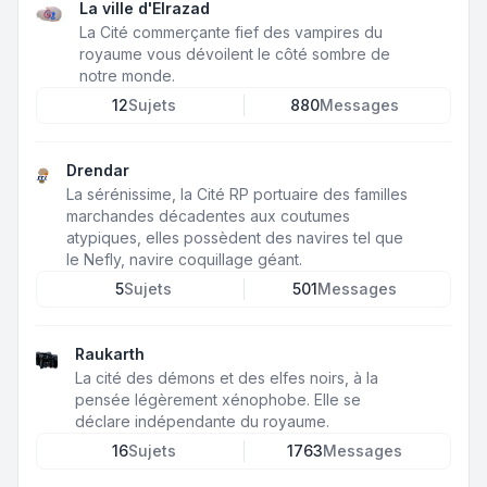
La ville d'Elrazad
La Cité commerçante fief des vampires du
royaume vous dévoilent le côté sombre de
notre monde.
12
Sujets
880
Messages
Drendar
La sérénissime, la Cité RP portuaire des familles
marchandes décadentes aux coutumes
atypiques, elles possèdent des navires tel que
le Nefly, navire coquillage géant.
5
Sujets
501
Messages
Raukarth
La cité des démons et des elfes noirs, à la
pensée légèrement xénophobe. Elle se
déclare indépendante du royaume.
16
Sujets
1763
Messages