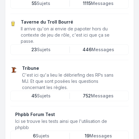
55
Sujets
1115
Messages
Taverne du Troll Bourré
Il arrive qu'on ai envie de papoter hors du
contexte de jeu de rôle, c'est ici que ça se
passe.
23
Sujets
446
Messages
Tribune
C'est ici qu'a lieu le débriefing des RPs sans
MJ. Et que sont posées les questions
concernant les règles.
45
Sujets
752
Messages
Phpbb Forum Test
Ici se trouve les tests ainsi que l'utilisation de
phpbb
6
Sujets
19
Messages