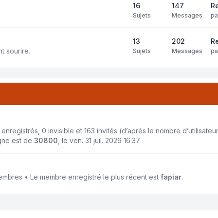
16
147
Re
Sujets
Messages
p
13
202
Re
t sourire.
Sujets
Messages
p
4 enregistrés, 0 invisible et 163 invités (d’après le nombre d’utilisat
igne est de
30800
, le ven. 31 juil. 2026 16:37
mbres • Le membre enregistré le plus récent est
fapiar
.