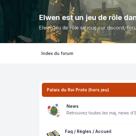
Elwen est un jeu de rôle da
Elwen jeu de rôle se joue sur discord, for
Index du forum
Palais du Roi Proto (hors jeu)
News
Retrouvez toutes les maj, news d'
Faq / Règles / Accueil