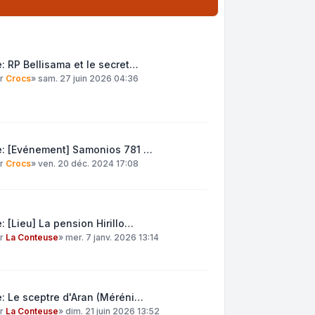
: RP Bellisama et le secret…
ar
Crocs
»
sam. 27 juin 2026 04:36
e: [Evénement] Samonios 781 …
ar
Crocs
»
ven. 20 déc. 2024 17:08
: [Lieu] La pension Hirillo…
ar
La Conteuse
»
mer. 7 janv. 2026 13:14
: Le sceptre d'Aran (Méréni…
ar
La Conteuse
»
dim. 21 juin 2026 13:52