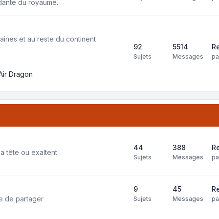
dante du royaume.
aines et au reste du continent
92
5514
Re
Sujets
Messages
p
Air Dragon
44
388
Re
la tête ou exaltent
Sujets
Messages
p
9
45
Re
ie de partager
Sujets
Messages
p