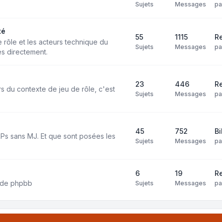
Sujets
Messages
p
té
55
1115
Re
e rôle et les acteurs technique du
Sujets
Messages
p
s directement.
23
446
R
rs du contexte de jeu de rôle, c'est
Sujets
Messages
p
45
752
Bi
 RPs sans MJ. Et que sont posées les
Sujets
Messages
p
6
19
Re
on de phpbb
Sujets
Messages
p