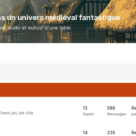
ns un univers médiéval fantastique
um, audio et autour d'une table
13
588
R
Elwen jeu de rôle
Sujets
Messages
p
14
235
Re