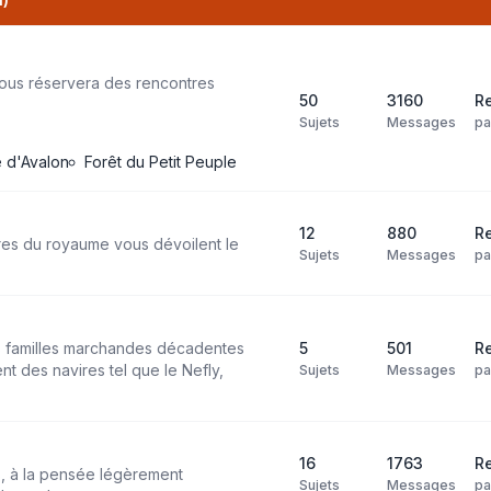
ous réservera des rencontres
50
3160
Re
Sujets
Messages
p
le d'Avalon
Forêt du Petit Peuple
12
880
R
res du royaume vous dévoilent le
Sujets
Messages
p
es familles marchandes décadentes
5
501
Re
t des navires tel que le Nefly,
Sujets
Messages
p
16
1763
Re
s, à la pensée légèrement
Sujets
Messages
p