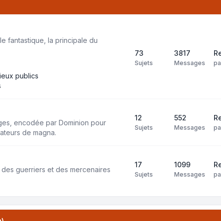
e fantastique, la principale du
73
3817
Re
Sujets
Messages
p
lieux publics
s
12
552
Re
ages, encodée par Dominion pour
Sujets
Messages
p
isateurs de magna.
17
1099
Re
 des guerriers et des mercenaires
Sujets
Messages
p
u)