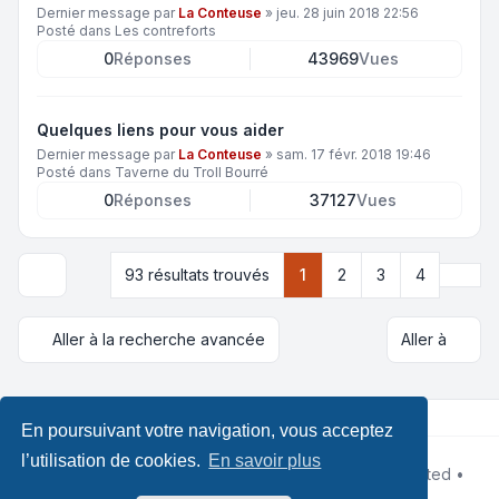
Dernier message par
La Conteuse
»
jeu. 28 juin 2018 22:56
Posté dans
Les contreforts
0
Réponses
43969
Vues
Quelques liens pour vous aider
Dernier message par
La Conteuse
»
sam. 17 févr. 2018 19:46
Posté dans
Taverne du Troll Bourré
0
Réponses
37127
Vues
Suiva
93 résultats trouvés
1
2
3
4
Options d’affichage et de tri
Aller à la recherche avancée
Aller à
En poursuivant votre navigation, vous acceptez
l’utilisation de cookies.
En savoir plus
Développé par
phpBB
® Forum Software © phpBB Limited •
Design by
Leenoz