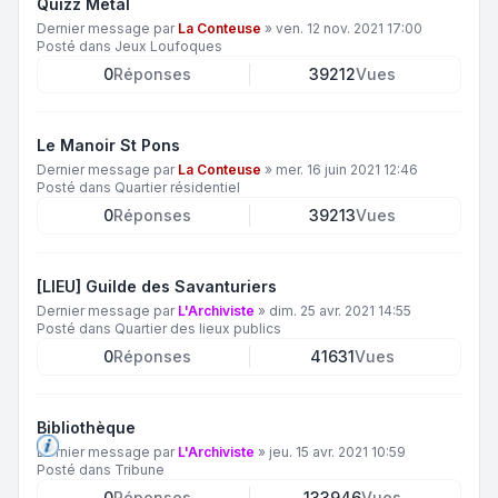
Quizz Metal
Dernier message par
La Conteuse
»
ven. 12 nov. 2021 17:00
Posté dans
Jeux Loufoques
0
Réponses
39212
Vues
Le Manoir St Pons
Dernier message par
La Conteuse
»
mer. 16 juin 2021 12:46
Posté dans
Quartier résidentiel
0
Réponses
39213
Vues
[LIEU] Guilde des Savanturiers
Dernier message par
L'Archiviste
»
dim. 25 avr. 2021 14:55
Posté dans
Quartier des lieux publics
0
Réponses
41631
Vues
Bibliothèque
Dernier message par
L'Archiviste
»
jeu. 15 avr. 2021 10:59
Posté dans
Tribune
0
Réponses
133946
Vues