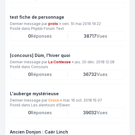
test fiche de personnage
Dernier message par
proto
»
ven. 10 mai 2019 19:22
Posté dans
Phpbb Forum Test
0
Réponses
38717
Vues
[concours] Dùm, l'hiver quoi
Dernier message par
La Conteuse
»
jeu. 20 déc. 2018 12:28
Posté dans
Concours
0
Réponses
36732
Vues
L'auberge mystérieuse
Dernier message par
Crocs
»
mar. 16 oct. 2018 15:37
Posté dans
Les alentours d'Elwen
0
Réponses
39032
Vues
Ancien Donjon : Caër Linch