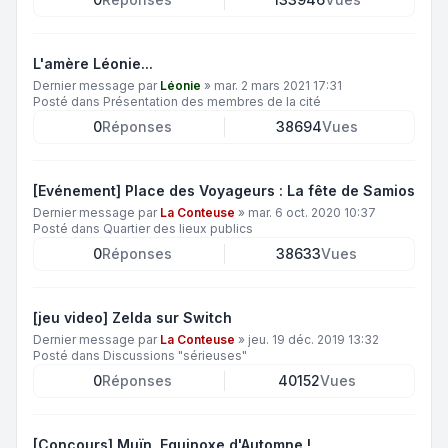
L'amère Léonie...
Dernier message par
Léonie
»
mar. 2 mars 2021 17:31
Posté dans
Présentation des membres de la cité
0
Réponses
38694
Vues
[Evénement] Place des Voyageurs : La fête de Samios
Dernier message par
La Conteuse
»
mar. 6 oct. 2020 10:37
Posté dans
Quartier des lieux publics
0
Réponses
38633
Vues
[jeu video] Zelda sur Switch
Dernier message par
La Conteuse
»
jeu. 19 déc. 2019 13:32
Posté dans
Discussions "sérieuses"
0
Réponses
40152
Vues
[Concours] Muïn, Equinoxe d'Automne !