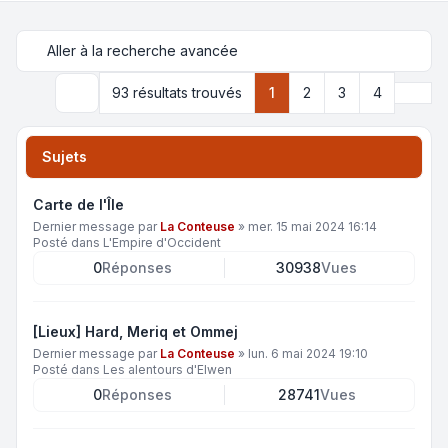
Aller à la recherche avancée
Suiva
93 résultats trouvés
1
2
3
4
Rechercher
Sujets
Carte de l'Île
Dernier message par
La Conteuse
»
mer. 15 mai 2024 16:14
Posté dans
L'Empire d'Occident
0
Réponses
30938
Vues
[Lieux] Hard, Meriq et Ommej
Dernier message par
La Conteuse
»
lun. 6 mai 2024 19:10
Posté dans
Les alentours d'Elwen
0
Réponses
28741
Vues