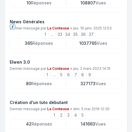
10
Réponses
108807
Vues
News Générales
Dernier message par
La Conteuse
»
jeu. 16 janv. 2025 12:53
1
…
33
34
35
36
37
365
Réponses
1037765
Vues
Elwen 3.0
Dernier message par
La Conteuse
»
jeu. 2 mars 2023 14:15
1
…
5
6
7
8
9
80
Réponses
327173
Vues
Création d'un tuto débutant
Dernier message par
La Conteuse
»
dim. 5 mai 2019 12:30
1
2
3
4
5
42
Réponses
141663
Vues