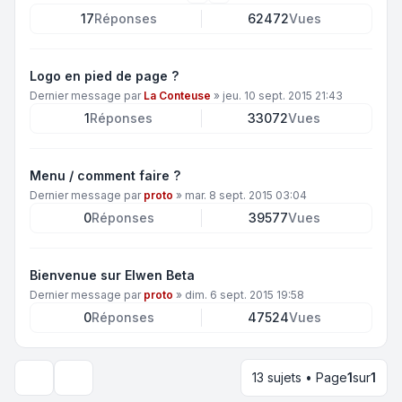
17
Réponses
62472
Vues
Logo en pied de page ?
Dernier message par
La Conteuse
»
jeu. 10 sept. 2015 21:43
1
Réponses
33072
Vues
Menu / comment faire ?
Dernier message par
proto
»
mar. 8 sept. 2015 03:04
0
Réponses
39577
Vues
Bienvenue sur Elwen Beta
Dernier message par
proto
»
dim. 6 sept. 2015 19:58
0
Réponses
47524
Vues
13 sujets • Page
1
sur
1
Options d’affichage et de tri