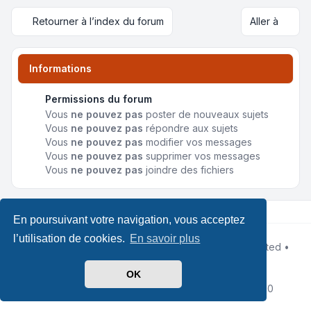
Retourner à l’index du forum
Aller à
Informations
Permissions du forum
Vous
ne pouvez pas
poster de nouveaux sujets
Vous
ne pouvez pas
répondre aux sujets
Vous
ne pouvez pas
modifier vos messages
Vous
ne pouvez pas
supprimer vos messages
Vous
ne pouvez pas
joindre des fichiers
En poursuivant votre navigation, vous acceptez
l’utilisation de cookies.
En savoir plus
Développé par
phpBB
® Forum Software © phpBB Limited •
Design by
Leenoz
Traduit par
phpBB-fr.com
OK
Confidentialité
|
Conditions
|
Heures au format
UTC+02:00