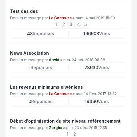
Test des dès
Dernier message par
La Conteuse
»
sam. 4 mai 2019 15:39
1
2
3
4
5
48
Réponses
196608
Vues
News Association
Dernier message par
drwid
»
mer. 24 oct. 2018 08:38
1
Réponses
23630
Vues
Les revenus minimums elwéniens
Dernier message par
La Conteuse
»
mar. 14 févr. 2017 13:32
0
Réponses
19460
Vues
Début d'optimisation du site niveau référencement
Dernier message par
Zorghx
»
dim. 20 déc. 2015 12:55
1
2