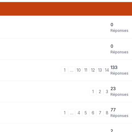
0
Réponses
0
Réponses
133
1
…
10
11
12
13
14
Réponses
23
1
2
3
Réponses
77
1
…
4
5
6
7
8
Réponses
2