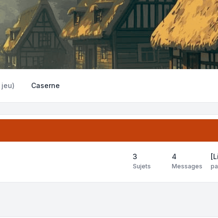
 jeu)
Caserne
3
4
[L
Sujets
Messages
p