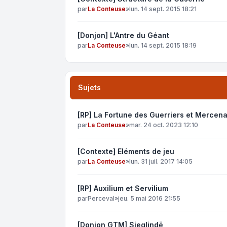
par
La Conteuse
»
lun. 14 sept. 2015 18:21
[Donjon] L'Antre du Géant
par
La Conteuse
»
lun. 14 sept. 2015 18:19
Sujets
[RP] La Fortune des Guerriers et Mercena
par
La Conteuse
»
mar. 24 oct. 2023 12:10
[Contexte] Eléments de jeu
par
La Conteuse
»
lun. 31 juil. 2017 14:05
[RP] Auxilium et Servilium
par
Perceval
»
jeu. 5 mai 2016 21:55
[Donjon GTM] Sieglindë