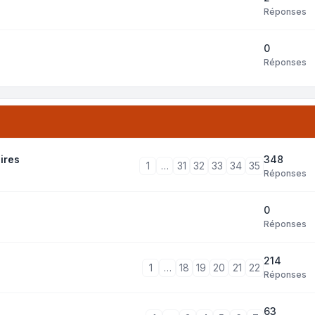
Réponses
0
Réponses
348
ires
1
…
31
32
33
34
35
Réponses
0
Réponses
214
1
…
18
19
20
21
22
Réponses
63