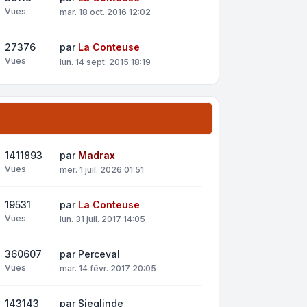
Vues
mar. 18 oct. 2016 12:02
27376
par
La Conteuse
Vues
lun. 14 sept. 2015 18:19
1411893
par
Madrax
Vues
mer. 1 juil. 2026 01:51
19531
par
La Conteuse
Vues
lun. 31 juil. 2017 14:05
360607
par
Perceval
Vues
mar. 14 févr. 2017 20:05
143143
par
Sieglinde