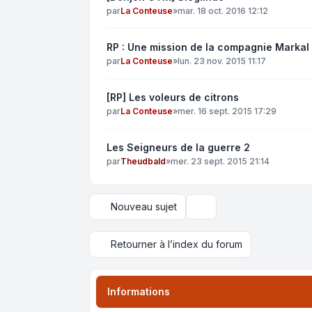
par
La Conteuse
»
mar. 18 oct. 2016 12:12
RP : Une mission de la compagnie Markal
par
La Conteuse
»
lun. 23 nov. 2015 11:17
[RP] Les voleurs de citrons
par
La Conteuse
»
mer. 16 sept. 2015 17:29
Les Seigneurs de la guerre 2
par
Theudbald
»
mer. 23 sept. 2015 21:14
Nouveau sujet
Options d’affichage et de 
Retourner à l’index du forum
Informations