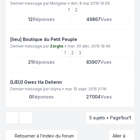
Dernier message par
Morgane
»
dim. 8 mai 2016 19:06
1
2
12
Réponses
49867
Vues
[lieu] Boutique du Petit Peuple
Dernier message par
Zorghx
»
mer. 30 déc. 2015 16:46
1
2
3
21
Réponses
83907
Vues
[LIEU] Gwez Ha Delienn
Dernier message par
Iolyna
»
mar. 15 sept. 2015 21:16
0
Réponses
27004
Vues
5 sujets • Page
1
sur
1
Options d’affichage et de tri
Retourner à l’index du forum
Aller à