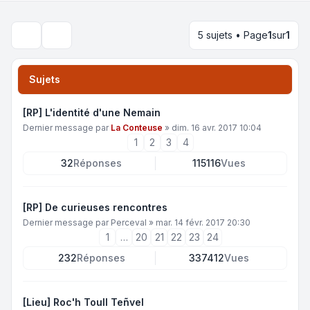
5 sujets • Page
1
sur
1
Rechercher
Sujets
[RP] L'identité d'une Nemain
Dernier message par
La Conteuse
»
dim. 16 avr. 2017 10:04
1
2
3
4
32
Réponses
115116
Vues
[RP] De curieuses rencontres
Dernier message par
Perceval
»
mar. 14 févr. 2017 20:30
1
…
20
21
22
23
24
232
Réponses
337412
Vues
[Lieu] Roc'h Toull Teñvel