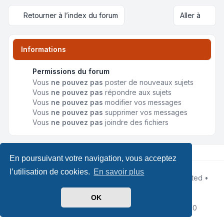
Retourner à l’index du forum
Aller à
Informations
Permissions du forum
Vous
ne pouvez pas
poster de nouveaux sujets
Vous
ne pouvez pas
répondre aux sujets
Vous
ne pouvez pas
modifier vos messages
Vous
ne pouvez pas
supprimer vos messages
Vous
ne pouvez pas
joindre des fichiers
En poursuivant votre navigation, vous acceptez
l’utilisation de cookies.
En savoir plus
Développé par
phpBB
® Forum Software © phpBB Limited •
Design by
Leenoz
Traduit par
phpBB-fr.com
OK
Confidentialité
|
Conditions
|
Heures au format
UTC+02:00