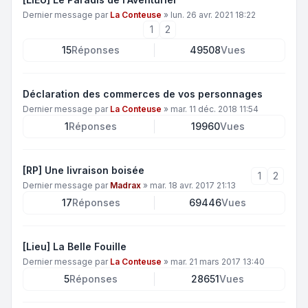
Dernier message par
La Conteuse
»
lun. 26 avr. 2021 18:22
1
2
15
Réponses
49508
Vues
Déclaration des commerces de vos personnages
Dernier message par
La Conteuse
»
mar. 11 déc. 2018 11:54
1
Réponses
19960
Vues
[RP] Une livraison boisée
1
2
Dernier message par
Madrax
»
mar. 18 avr. 2017 21:13
17
Réponses
69446
Vues
[Lieu] La Belle Fouille
Dernier message par
La Conteuse
»
mar. 21 mars 2017 13:40
5
Réponses
28651
Vues