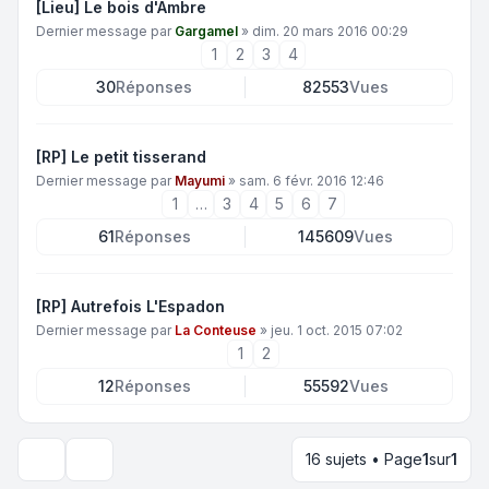
[Lieu] Le bois d'Ambre
Dernier message par
Gargamel
»
dim. 20 mars 2016 00:29
1
2
3
4
30
Réponses
82553
Vues
[RP] Le petit tisserand
Dernier message par
Mayumi
»
sam. 6 févr. 2016 12:46
1
…
3
4
5
6
7
61
Réponses
145609
Vues
[RP] Autrefois L'Espadon
Dernier message par
La Conteuse
»
jeu. 1 oct. 2015 07:02
1
2
12
Réponses
55592
Vues
16 sujets • Page
1
sur
1
Options d’affichage et de tri