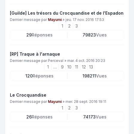
[Guilde] Les trésors du Crocquandise et de l'Espadon
Dernier message par
Mayumi
»
jeu. 17 nov. 2016 17:53
1
2
3
29
Réponses
79823
Vues
[RP] Traque à l'arnaque
Dernier message par
Perceval
»
mar. 4 oct. 2016 20:23
1
…
9
10
11
12
13
120
Réponses
198211
Vues
Le Crocquandise
Dernier message par
Mayumi
»
mer. 28 sept. 2016 19:11
1
2
3
26
Réponses
74173
Vues