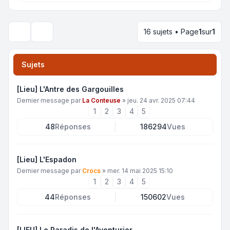
16 sujets • Page
1
sur
1
Rechercher
Sujets
[Lieu] L'Antre des Gargouilles
Dernier message par
La Conteuse
»
jeu. 24 avr. 2025 07:44
1
2
3
4
5
48
Réponses
186294
Vues
[Lieu] L'Espadon
Dernier message par
Crocs
»
mer. 14 mai 2025 15:10
1
2
3
4
5
44
Réponses
150602
Vues
[LIEU] Le Paradis de l'Aventurier