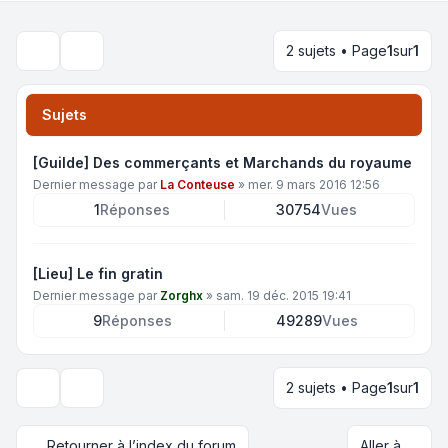
2 sujets • Page
1
sur
1
Rechercher
Sujets
[Guilde] Des commerçants et Marchands du royaume
Dernier message par
La Conteuse
»
mer. 9 mars 2016 12:56
1
Réponses
30754
Vues
[Lieu] Le fin gratin
Dernier message par
Zorghx
»
sam. 19 déc. 2015 19:41
9
Réponses
49289
Vues
2 sujets • Page
1
sur
1
Options d’affichage et de tri
Retourner à l’index du forum
Aller à