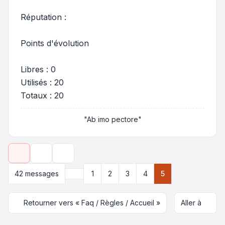
Réputation :
Points d'évolution
Libres : 0
Utilisés : 20
Totaux : 20
"Ab imo pectore"
Outils de sujet
Options d’affichage et de tri
Précédente
42 messages
1
2
3
4
5
Retourner vers « Faq / Règles / Accueil »
Aller à