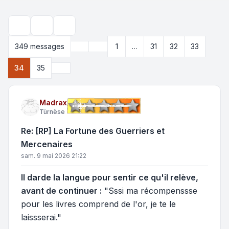
Outils de sujet
Rechercher
Précédente
349 messages
1
…
31
32
33
Page
34
sur
35
Suivante
34
35
Madrax
Tùrnëse
Re: [RP] La Fortune des Guerriers et
Mercenaires
sam. 9 mai 2026 21:22
Il darde la langue pour sentir ce qu'il relève,
avant de continuer :
"Sssi ma récompenssse
pour les livres comprend de l'or, je te le
laissserai."