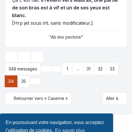
de son bras est à vif et un de ses yeux est
blanc.
[Hrp jet sous int. sans modificateur.]
"Ab imo pectore"
Outils de sujet
Options d’affichage et de tri
Précédente
349 messages
1
…
31
32
33
Page
34
sur
35
Suivante
34
35
Retourner vers « Caserne »
Aller à
En poursuivant votre navigation, vous acceptez
l’utilisation de cookies.
En savoir plus